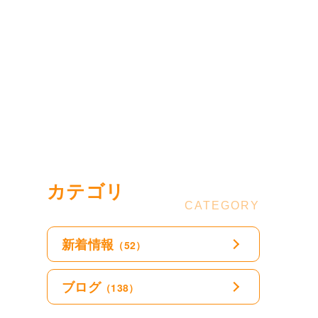
カテゴリ
新着情報
（52）
ブログ
（138）