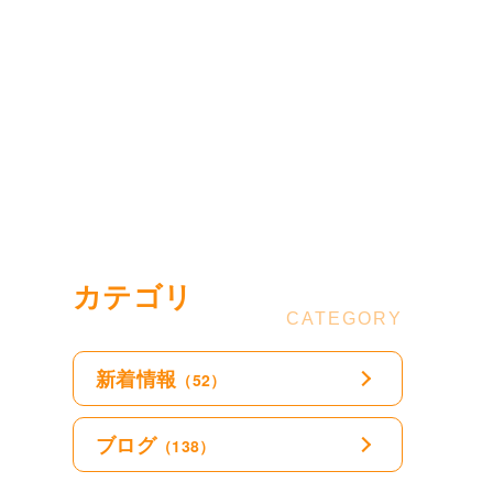
カテゴリ
新着情報
（52）
ブログ
（138）