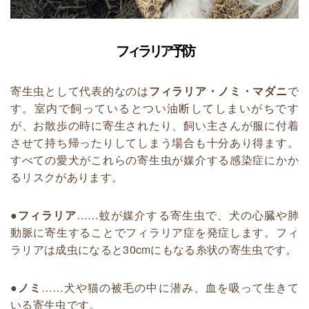
フィラリア予防
寄生虫として代表的なのは
フィラリア・ノミ・マダニ
で
す。室内で飼っているとつい油断してしまいがちです
が、お散歩の時に寄生されたり、飼い主さんが服に付着
させて持ち帰ったりしてしまう場合も十分あり得ます。
すべての愛犬がこれらの寄生虫が媒介する感染症にかか
るリスクがあります。
●フィラリア
……蚊が媒介する寄生虫で、犬の心臓や肺
動脈に寄生することでフィラリア症を発症します。フィ
ラリアは成虫になると30cmにもなる糸状の寄生虫です。
●ノミ
……犬や猫の被毛の中に潜み、血を吸って生きて
いる寄生虫です。