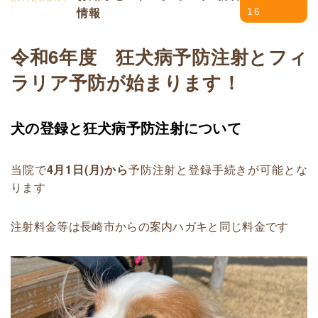
情報
16
令和6年度 狂犬病予防注射とフィ
ラリア予防が始まります！
犬の登録と狂犬病予防注射について
当院で
4月1日(月)から
予防注射と登録手続きが可能とな
ります
注射料金等は長崎市からの案内ハガキと同じ料金です